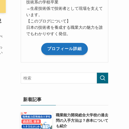
技術系の学校卒業
→生産技術係で技術者として現場を支えて
います。
況
【このブログについて】
日本の技術者を養成する職業大の魅力を誰
でもわかりやすく発信。
べ
。
っ
プロフィール詳細
い
新着記事
職業能力開発総合大学校の過去
問の入手方法は？赤本について
も紹介