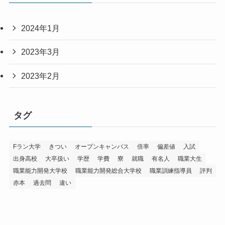
2024年1月
2023年3月
2023年2月
タグ
Fラン大学
きつい
オープンキャンパス
倍率
偏差値
入試
出身高校
大卒扱い
学歴
学費
寮
就職
有名人
職業大生
職業能力開発大学校
職業能力開発総合大学校
職業訓練指導員
評判
赤本
過去問
違い